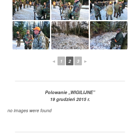
◄
1
2
3
►
Polowanie „WIGILIJNE”
19 grudzień 2015 r.
no images were found