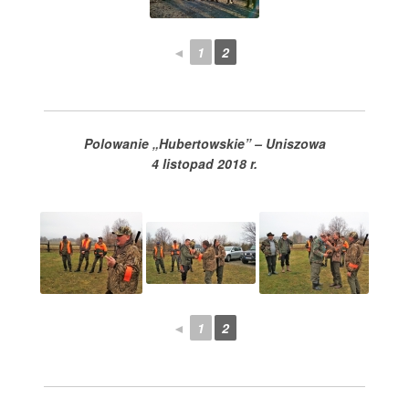
◄
1
2
Polowanie „Hubertowskie” – Uniszowa
4 listopad 2018 r.
◄
1
2