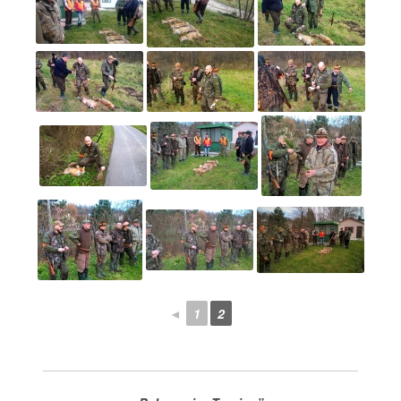
◄
1
2