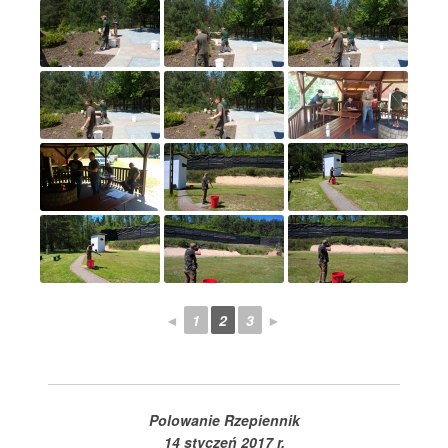
◄
1
2
3
►
Polowanie Rzepiennik
14 styczeń 2017 r.