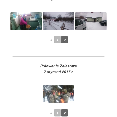
◄
1
2
Polowanie Zalasowa
7 styczeń 2017 r.
◄
1
2