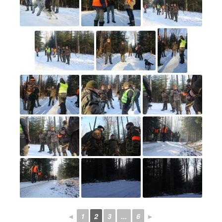
◄
1
2
3
...
6
►