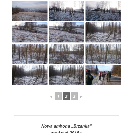
◄
1
2
3
►
Nowa ambona „Brzanka”
grudzień 2016 r.