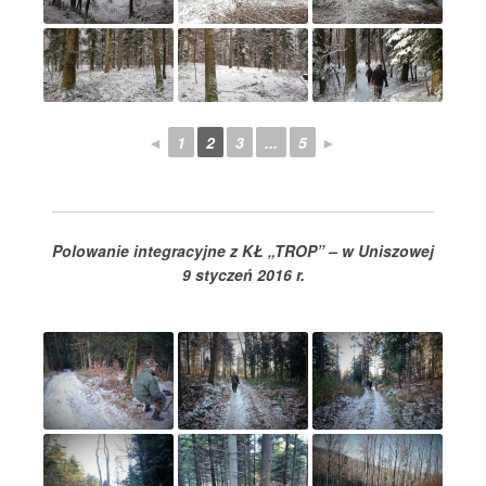
◄
1
2
3
...
5
►
Polowanie integracyjne z KŁ „TROP” – w Uniszowej
9 styczeń 2016 r.